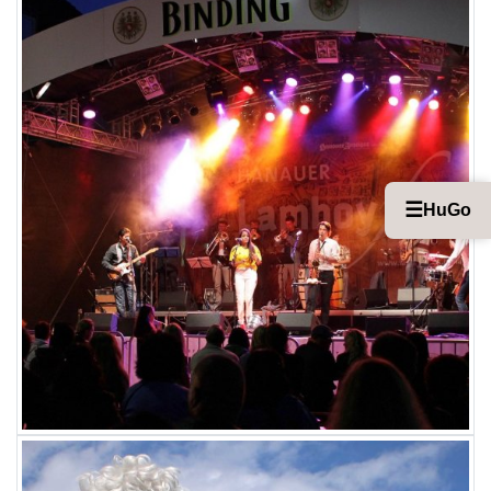
☰
HuGo