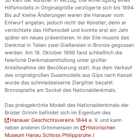
So kam der Künstler in Verzug. Die Anfertigung eines
Hilfsmodells in Originalgröße verzögerte sich bis 1894.
Bis auf kleine Änderungen waren die Hanauer vom
Entwurf angetan, jedoch nicht der Künstler; denn er
vernichtete das Hilfsmodell und konnte erst ein Jahr
später ein neues präsentieren. In der Eile musste das
Denkmal in Teilen zwei Gießereien in Bronze gegossen
werden. Am 18. Oktober 1896 fand schließlich die
feierliche Denkmalsenthüllung unter großer
Anteilsnahme der Bevölkerung statt. Aus dem Verkauf
des originalgroßen Gussmodells aus Gips nach Kassel
wurde das schmiedeeiserne Ziergitter bezahlt.
Bronzeplatte am Sockel des Nationaldenkmals.
Das preisgekrönte Modell des Nationaldenkmals der
Brüder Grimm befindet sich im Eigentum des
Hanauer Geschichtsvereins 1844 e. V.
und kann
neben anderen Grimmensien im
Historischen
Museum Hanau Schloss Philippsruhe /