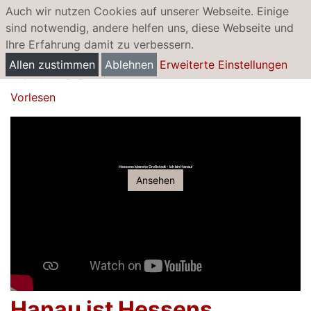
Auch wir nutzen Cookies auf unserer Webseite. Einige
sind notwendig, andere helfen uns, diese Webseite und
Ihre Erfahrung damit zu verbessern.
Hessens kleinste Großstadt
Allen zustimmen
Ablehnen
Erweiterte Einstellungen
- Ich bin Hanau
Vorlesen
Hessens kleinste Großstadt - Ich bin Hanau!
Ansehen
Hanau ist Hessens