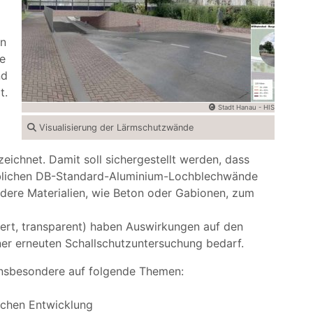
en
e
nd
t.
Stadt Hanau - HIS
Visualisierung der Lärmschutzwände
ichnet. Damit soll sichergestellt werden, dass
üblichen DB-Standard-Aluminium-Lochblechwände
ndere Materialien, wie Beton oder Gabionen, zum
ert, transparent) haben Auswirkungen auf den
iner erneuten Schallschutzuntersuchung bedarf.
insbesondere auf folgende Themen:
ichen Entwicklung