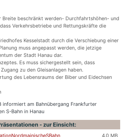
r Breite beschränkt werden- Durchfahrtshöhen- und
dass Verkehrsbetriebe und Rettungskräfte die
riedhofes Kesselstadt durch die Verschiebung einer
 Planung muss angepasst werden, die jetzige
igentum der Stadt Hanau dar.
ptes. Es muss sichergestellt sein, dass
g Zugang zu den Gleisanlagen haben.
rtung des Lebensraums der Biber und Eidechsen
n
B informiert am Bahnübergang Frankfurter
en S-Bahn in Hanau
räsentationen - zur Einsicht:
tationNordmainischeSBahn
4.0 MB