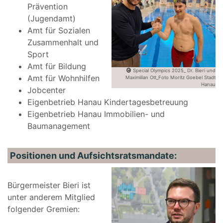
Prävention
(Jugendamt)
Amt für Sozialen
Zusammenhalt und
Sport
Amt für Bildung
Special Olympics 2025_ Dr. Bieri und
Amt für Wohnhilfen
Maximilian Ott_Foto Moritz Goebel Stadt
Hanau
Jobcenter
Eigenbetrieb Hanau Kindertagesbetreuung
Eigenbetrieb Hanau Immobilien- und
Baumanagement
Positionen und Aufsichtsratsmandate:
Bürgermeister Bieri ist
unter anderem Mitglied
folgender Gremien: