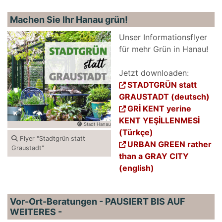
Machen Sie Ihr Hanau grün!
Unser Informationsflyer
für mehr Grün in Hanau!
Jetzt downloaden:
STADTGRÜN statt
GRAUSTADT (deutsch)
GRİ KENT yerine
KENT YEŞİLLENMESİ
Stadt Hanau
(Türkçe)
Flyer "Stadtgrün statt
URBAN GREEN rather
Graustadt"
than a GRAY CITY
(english)
Vor-Ort-Beratungen - PAUSIERT BIS AUF
WEITERES -