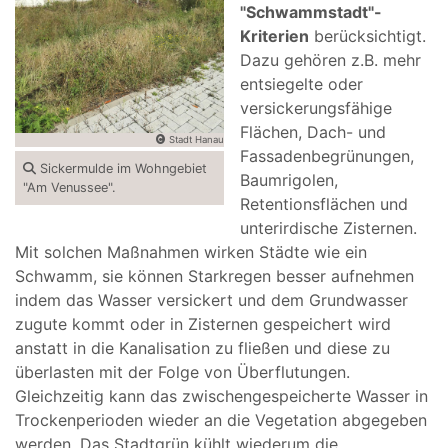
"Schwammstadt"-
Kriterien
berücksichtigt.
Dazu gehören z.B. mehr
entsiegelte oder
versickerungsfähige
Flächen, Dach- und
Stadt Hanau
Fassadenbegrünungen,
Sickermulde im Wohngebiet
Baumrigolen,
"Am Venussee".
Retentionsflächen und
unterirdische Zisternen.
Mit solchen Maßnahmen wirken Städte wie ein
Schwamm, sie können Starkregen besser aufnehmen
indem das Wasser versickert und dem Grundwasser
zugute kommt oder in Zisternen gespeichert wird
anstatt in die Kanalisation zu fließen und diese zu
überlasten mit der Folge von Überflutungen.
Gleichzeitig kann das zwischengespeicherte Wasser in
Trockenperioden wieder an die Vegetation abgegeben
werden. Das Stadtgrün kühlt wiederum die