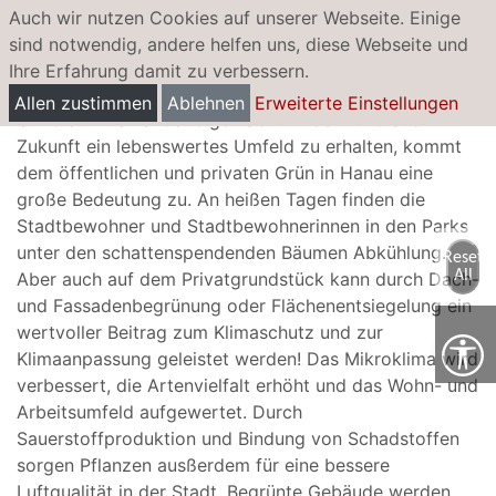
Auch wir nutzen Cookies auf unserer Webseite. Einige
sind notwendig, andere helfen uns, diese Webseite und
Ihre Erfahrung damit zu verbessern.
Begrünung und Entsiegelung
Allen zustimmen
Ablehnen
Erweiterte Einstellungen
Um die Klimawandelfolgen abzumildern und auch in
Zukunft ein lebenswertes Umfeld zu erhalten, kommt
dem öffentlichen und privaten Grün in Hanau eine
große Bedeutung zu. An heißen Tagen finden die
Stadtbewohner und Stadtbewohnerinnen in den Parks
unter den schattenspendenden Bäumen Abkühlung.
Reset
All
Aber auch auf dem Privatgrundstück kann durch Dach-
und Fassadenbegrünung oder Flächenentsiegelung ein
wertvoller Beitrag zum Klimaschutz und zur
Klimaanpassung geleistet werden! Das Mikroklima wird
verbessert, die Artenvielfalt erhöht und das Wohn- und
Arbeitsumfeld aufgewertet. Durch
Sauerstoffproduktion und Bindung von Schadstoffen
sorgen Pflanzen ausßerdem für eine bessere
Luftqualität in der Stadt. Begrünte Gebäude werden