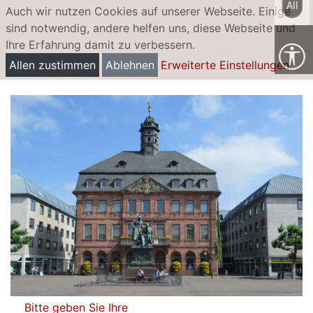
All
Auch wir nutzen Cookies auf unserer Webseite. Einige
sind notwendig, andere helfen uns, diese Webseite und
Ihre Erfahrung damit zu verbessern.
Hanau Kindertagesbetreuung,
Allen zustimmen
Ablehnen
Erweiterte Einstellungen
Eigenbetrieb der Stadt Hanau
Bitte geben Sie Ihre