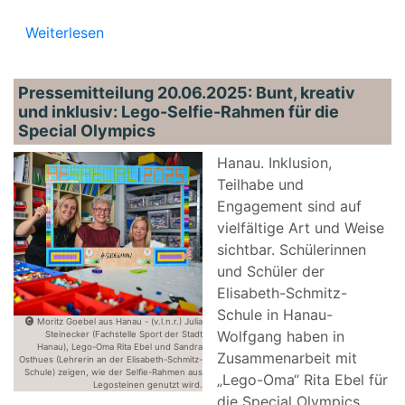
Weiterlesen
Pressemitteilung 20.06.2025: Bunt, kreativ
und inklusiv: Lego-Selfie-Rahmen für die
Special Olympics
Hanau. Inklusion,
Teilhabe und
Engagement sind auf
vielfältige Art und Weise
sichtbar. Schülerinnen
und Schüler der
Elisabeth-Schmitz-
Schule in Hanau-
Moritz Goebel aus Hanau - (v.l.n.r.) Julia
Wolfgang haben in
Steinecker (Fachstelle Sport der Stadt
Hanau), Lego-Oma Rita Ebel und Sandra
Zusammenarbeit mit
Osthues (Lehrerin an der Elisabeth-Schmitz-
Schule) zeigen, wie der Selfie-Rahmen aus
„Lego-Oma“ Rita Ebel für
Legosteinen genutzt wird.
die Special Olympics