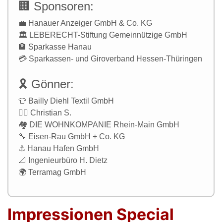
🏢 Sponsoren:
💼 Hanauer Anzeiger GmbH & Co. KG
🏛️ LEBERECHT-Stiftung Gemeinnützige GmbH
🏦 Sparkasse Hanau
💳 Sparkassen- und Giroverband Hessen-Thüringen
🎗️ Gönner:
👕 Bailly Diehl Textil GmbH
🙋‍♂️ Christian S.
🏘️ DIE WOHNKOMPANIE Rhein-Main GmbH
🔧 Eisen-Rau GmbH + Co. KG
⚓ Hanau Hafen GmbH
📐 Ingenieurbüro H. Dietz
🌍 Terramag GmbH
Impressionen Special