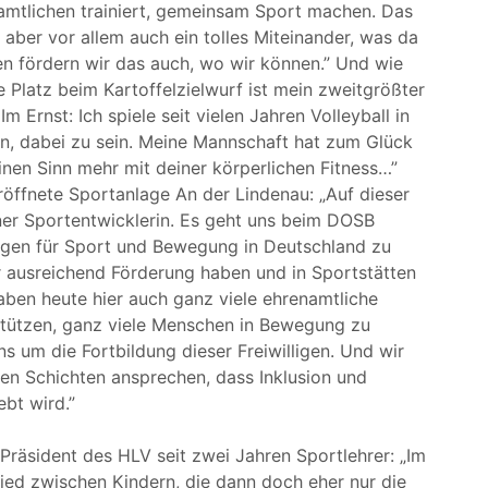
mtlichen trainiert, gemeinsam Sport machen. Das
, aber vor allem auch ein tolles Miteinander, was da
gen fördern wir das auch, wo wir können.” Und wie
e Platz beim Kartoffelzielwurf ist mein zweitgrößter
 Ernst: Ich spiele seit vielen Jahren Volleyball in
, dabei zu sein. Meine Mannschaft hat zum Glück
nen Sinn mehr mit deiner körperlichen Fitness…”
röffnete Sportanlage An der Lindenau: „Auf dieser
ner Sportentwicklerin. Es geht uns beim DOSB
gen für Sport und Bewegung in Deutschland zu
ir ausreichend Förderung haben und in Sportstätten
ben heute hier auch ganz viele ehrenamtliche
rstützen, ganz viele Menschen in Bewegung zu
 um die Fortbildung dieser Freiwilligen. Und wir
len Schichten ansprechen, dass Inklusion und
ebt wird.”
 Präsident des HLV seit zwei Jahren Sportlehrer: „Im
ied zwischen Kindern, die dann doch eher nur die