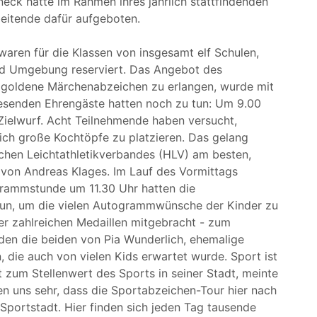
ck hatte im Rahmen ihres jährlich stattfindenden
beitende dafür aufgeboten.
aren für die Klassen von insgesamt elf Schulen,
nd Umgebung reserviert. Das Angebot des
as goldene Märchenabzeichen zu erlangen, wurde mit
senden Ehrengäste hatten noch zu tun: Um 9.00
Zielwurf. Acht Teilnehmende haben versucht,
lich große Kochtöpfe zu platzieren. Das gelang
chen Leichtathletikverbandes (HLV) am besten,
gt von Andreas Klages. Im Lauf des Vormittags
grammstunde um 11.30 Uhr hatten die
 tun, um die vielen Autogrammwünsche der Kinder zu
iner zahlreichen Medaillen mitgebracht - zum
den die beiden von Pia Wunderlich, ehemalige
n, die auch von vielen Kids erwartet wurde. Sport ist
 zum Stellenwert des Sports in seiner Stadt, meinte
uen uns sehr, dass die Sportabzeichen-Tour hier nach
portstadt. Hier finden sich jeden Tag tausende