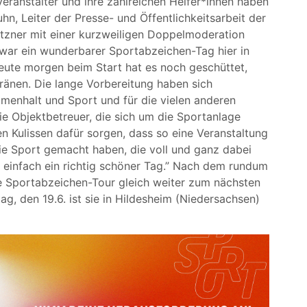
Veranstalter und ihre zahlreichen Helfer*innen haben
hn, Leiter der Presse- und Öffentlichkeitsarbeit der
tzner mit einer kurzweiligen Doppelmoderation
 war ein wunderbarer Sportabzeichen-Tag hier in
eute morgen beim Start hat es noch geschüttet,
tränen. Die lange Vorbereitung haben sich
menhalt und Sport und für die vielen anderen
ie Objektbetreuer, die sich um die Sportanlage
en Kulissen dafür sorgen, dass so eine Veranstaltung
die Sport gemacht haben, die voll und ganz dabei
 einfach ein richtig schöner Tag.” Nach dem rundum
ie Sportabzeichen-Tour gleich weiter zum nächsten
ag, den 19.6. ist sie in Hildesheim (Niedersachsen)