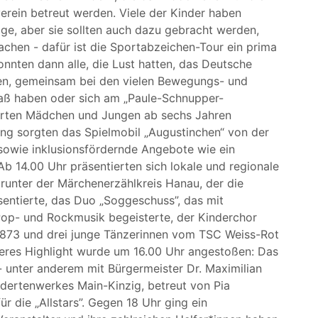
rein betreut werden. Viele der Kinder haben
ge, aber sie sollten auch dazu gebracht werden,
chen - dafür ist die Sportabzeichen-Tour ein prima
konnten dann alle, die Lust hatten, das Deutsche
gen, gemeinsam bei den vielen Bewegungs- und
ß haben oder sich am „Paule-Schnupper-
terten Mädchen und Jungen ab sechs Jahren
tung sorgten das Spielmobil „Augustinchen“ von der
sowie inklusionsfördernde Angebote wie ein
 Ab 14.00 Uhr präsentierten sich lokale und regionale
arunter der Märchenerzählkreis Hanau, der die
entierte, das Duo „Soggeschuss”, das mit
Pop- und Rockmusik begeisterte, der Kinderchor
873 und drei junge Tänzerinnen vom TSC Weiss-Rot
iteres Highlight wurde um 16.00 Uhr angestoßen: Das
- unter anderem mit Bürgermeister Dr. Maximilian
ndertenwerkes Main-Kinzig, betreut von Pia
r die „Allstars”. Gegen 18 Uhr ging ein