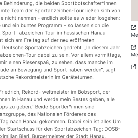
e Behinderung, die beiden Sportbotschafter*innen
mte Team der Sportabzeichen-Tour ließen sich von
 nicht nehmen - endlich sollte es wieder losgehen:
e und ein buntes Programm – so lassen sich die
2. Sport- abzeichen-Tour im hessischen Hanau
Me
 sich am Freitag auf der neu eröffneten
s Deutsche Sportabzeichen gedreht. „In diesem Jahr
Me
tabzeichen-Tour dabei zu sein. Vor allem vormittags,
 mir einen Riesenspaß, zu sehen, dass manche im
Freude an Bewegung und Sport haben werden“, sagt
eutsche Rekordmeisterin im Geräteturnen.
riedrich, Rekord- weltmeister im Bobsport, der
*innen in Hanau und werde mein Bestes geben, alle
pps zu geben.” Beide Sportler*innen sind
anzgruppe, des Nationalen Förderers des
 Tag nach Hanau gekommen. Dabei sein ist alles Um
g der Startschuss für den Sportabzeichen-Tag: DOSB-
imilian Bieri, Bürgermeister der Stadt Hanau,