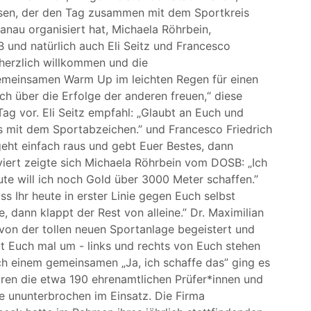
en, der den Tag zusammen mit dem Sportkreis
nau organisiert hat, Michaela Röhrbein,
 und natürlich auch Eli Seitz und Francesco
 herzlich willkommen und die
emeinsamen Warm Up im leichten Regen für einen
ch über die Erfolge der anderen freuen,“ diese
Tag vor. Eli Seitz empfahl: „Glaubt an Euch und
s mit dem Sportabzeichen.” und Francesco Friedrich
geht einfach raus und gebt Euer Bestes, dann
iert zeigte sich Michaela Röhrbein vom DOSB: „Ich
te will ich noch Gold über 3000 Meter schaffen.”
ss Ihr heute in erster Linie gegen Euch selbst
e, dann klappt der Rest von alleine.” Dr. Maximilian
 von der tollen neuen Sportanlage begeistert und
ut Euch mal um - links und rechts von Euch stehen
ach einem gemeinsamen „Ja, ich schaffe das” ging es
aren die etwa 190 ehrenamtlichen Prüfer*innen und
ge ununterbrochen im Einsatz. Die Firma