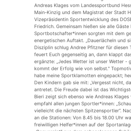
Andreas Klages vom Landessportbund Hess
Main-Kinzig und dem Magistrat der Stadt Ha
Vizepräsidentin Sportentwicklung des DOSB
Friedrich. Gemeinsam hießen sie alle Gäste
Sportbotschafter*innen sorgten mit dem g
energetischen Auftakt. „Dauerlächeln und si
Disziplin schlug Andree Pfitzner für diesen 
feuert Euch gegenseitig an, dann klappt da
ergänzte: „Jedes Wetter ist unser Wetter - 
kommt der Erfolg wie von selbst." Topmotiv
habe meine Sportklamotten eingepackt; heu
Den Kindern gab sie mit: „Vergesst nicht, da
antretet. Die Freude dabei ist das Wichtigst
Bieri zeigt sich ebenso wie Andreas Klages
empfahl allen jungen Sportler*innen: „Scha
vielleicht die nächsten Spitzensportler”. N
an die Stationen: Von 8.45 bis 18.00 Uhr w
freiwilligen Helfer*innen auf der Sportanla