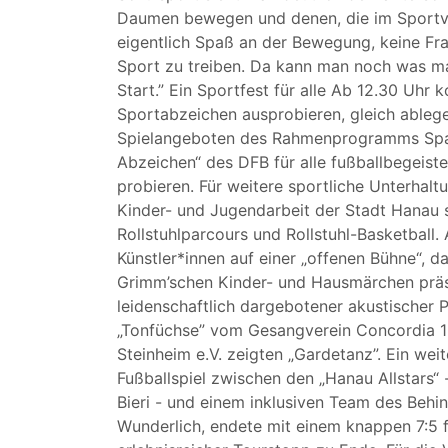
Daumen bewegen und denen, die im Sportve
eigentlich Spaß an der Bewegung, keine Fra
Sport zu treiben. Da kann man noch was ma
Start.” Ein Sportfest für alle Ab 12.30 Uhr 
Sportabzeichen ausprobieren, gleich able
Spielangeboten des Rahmenprogramms Spa
Abzeichen“ des DFB für alle fußballbegeis
probieren. Für weitere sportliche Unterhal
Kinder- und Jugendarbeit der Stadt Hanau 
Rollstuhlparcours und Rollstuhl-Basketball.
Künstler*innen auf einer „offenen Bühne“, d
Grimm’schen Kinder- und Hausmärchen präs
leidenschaftlich dargebotener akustischer 
„Tonfüchse” vom Gesangverein Concordia 1
Steinheim e.V. zeigten „Gardetanz”. Ein we
Fußballspiel zwischen den „Hanau Allstars“ 
Bieri - und einem inklusiven Team des Behi
Wunderlich, endete mit einem knappen 7:5 fü