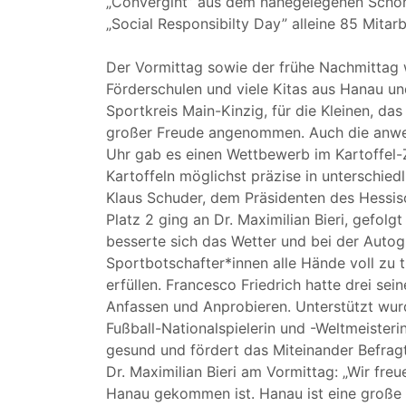
„Convergint” aus dem nahegelegenen Schöne
„Social Responsibilty Day” alleine 85 Mitar
Der Vormittag sowie der frühe Nachmittag w
Förderschulen und viele Kitas aus Hanau u
Sportkreis Main-Kinzig, für die Kleinen, d
großer Freude angenommen. Auch die anwe
Uhr gab es einen Wettbewerb im Kartoffel-
Kartoffeln möglichst präzise in unterschied
Klaus Schuder, dem Präsidenten des Hessis
Platz 2 ging an Dr. Maximilian Bieri, gefol
besserte sich das Wetter und bei der Auto
Sportbotschafter*innen alle Hände voll zu
erfüllen. Francesco Friedrich hatte drei se
Anfassen und Anprobieren. Unterstützt wur
Fußball-Nationalspielerin und -Weltmeisteri
gesund und fördert das Miteinander Befragt
Dr. Maximilian Bieri am Vormittag: „Wir fre
Hanau gekommen ist. Hanau ist eine große S