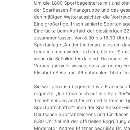
Um die 1.800 Sportbegeisterte mit und ohn
der Sparkassen-Finanzgruppe und das gesa
den mäßigen Wetteraussichten die Vorfreude
Eine großartige, frisch sanierte Sportanlag
Eindrücke beim Auftakt der diesjährigen 2
zusammenfassen. Von 8.30 bis 18.00 Uhr hat
Sportanlage „An der Lindenau“ alles um da
freue ich mich wieder extrem, bei der Spor
wenn die Schulkinder da sind. Da macht es
Voraus gar nicht wissen, dass sie richtig 
Elisabeth Seitz, mit 26 nationalen Titeln D
Sie war genauso begeistert wie Francesco F
ergänzte: „Ich freue mich auf alle Sportler
Teilnehmenden anzufeuern und hilfreiche Ti
Sportbotschafter*innen der Sparkassen-Fin
Deutschen Sportabzeichens und für diesen
8.30 Uhr fiel mit der offiziellen Begrüßun
Moderator Andree Pfitzner begrüßte Dr. Max