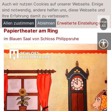
Auch wir nutzen Cookies auf unserer Webseite. Einige
sind notwendig, andere helfen uns, diese Webseite und
Ihre Erfahrung damit zu verbessern.
Papiertheatermuseum: Gastspiel "Der
Reset
Allen zustimmen
Ablehnen
Erweiterte Einstellungen
Wolf und die sieben Geißlein" mit
All
Papiertheater am Ring
im Blauen Saal von Schloss Philippsruhe