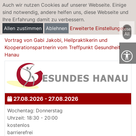
Auch wir nutzen Cookies auf unserer Webseite. Einige
sind notwendig, andere helfen uns, diese Webseite und
Ihre Erfahrung damit zu verbessern.
Sanfte Wege aus dem Schmerz, die
Allen zustimmen
Ablehnen
Erweiterte Einstellungen
natürliche Alternative
Reset
All
Vortrag von Gabi Jakobi, Heilpraktikerin und
Kooperationspartnerin vom Treffpunkt Gesundheit
Hanau
27.08.2026 - 27.08.2026
Wochentag: Donnerstag
Uhrzeit: 18:30 - 20:00
kostenlos
barrierefrei