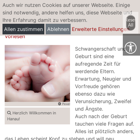
Auch wir nutzen Cookies auf unserer Webseite. Einige
sind notwendig, andere helfen uns, diese Webseite und
Ihre Erfahrung damit zu verbessern.
Reset
Geburt
All
Allen zustimmen
Ablehnen
Erweiterte Einstellungen
Vorlesen
Schwangerschaft und
Geburt sind eine
aufregende Zeit für
werdende Eltern.
Erwartung, Neugier und
Vorfreude gehören
ebenso dazu wie
Verunsicherung, Zweifel
Pexel
und Ängste.
Herzlich Willkommen in
Auch nach der Geburt
Hanau!
tauchen viele Fragen auf.
Alles ist plötzlich anders,
das Leben scheint Kopf zu stehen und will neu