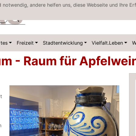
d notwendig, andere helfen uns, diese Webseite und Ihre Er
tes
Freizeit
Stadtentwicklung
Vielfalt.Leben
W
m - Raum für Apfelwein
t
m