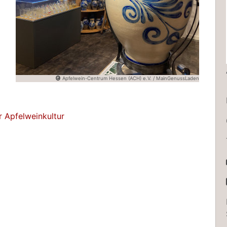
Apfelwein-Centrum Hessen (ACH) e.V. / MainGenussLaden
 Apfelweinkultur