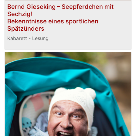
Bernd Gieseking – Seepferdchen mit
Sechzig!
Bekenntnisse eines sportlichen
Spätzünders
Kabarett - Lesung