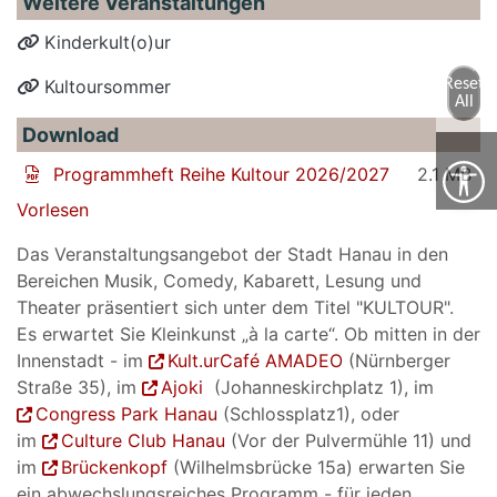
Weitere Veranstaltungen
Kinderkult(o)ur
Kultoursommer
Reset
All
Download
Programmheft Reihe Kultour 2026/2027
2.1 MB
Vorlesen
Das Veranstaltungsangebot der Stadt Hanau in den
Bereichen Musik, Comedy, Kabarett, Lesung und
Theater präsentiert sich unter dem Titel "KULTOUR".
Es erwartet Sie Kleinkunst „à la carte“. Ob mitten in der
Innenstadt - im
Kult.urCafé AMADEO
(Nürnberger
Straße 35), im
Ajoki
(Johanneskirchplatz 1), im
Congress Park Hanau
(Schlossplatz1), oder
im
Culture Club Hanau
(Vor der Pulvermühle 11) und
im
Brückenkopf
(Wilhelmsbrücke 15a) erwarten Sie
ein abwechslungsreiches Programm - für jeden