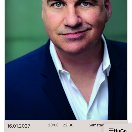
16.01.2027
20:00 - 22:30
Samstag
☰
HuGo