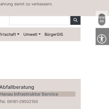
fahrung damit zu verbessern.
Hanau Map
Sitemap
Reset
All
irtschaft
Umwelt
BürgerGIS
Abfallberatung
Hanau Infrastruktur Service
Tel. 06181-29502150