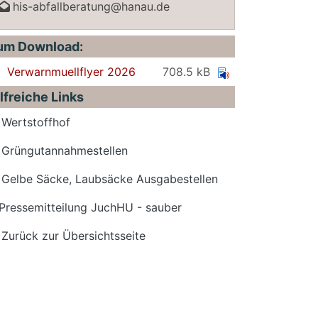
his-abfallberatung@hanau.de
um Download:
Verwarnmuellflyer 2026
708.5 kB
lfreiche Links
Wertstoffhof
Grüngutannahmestellen
Gelbe Säcke, Laubsäcke Ausgabestellen
Pressemitteilung JuchHU - sauber
Zurück zur Übersichtsseite