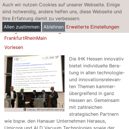
Auch wir nutzen Cookies auf unserer Webseite. Einige
sind notwendig, andere helfen uns, diese Webseite und
Ihre Erfahrung damit zu verbessern.
Startups meet Corporates
Allen zustimmen
Ablehnen
Erweiterte Einstellungen
Passgenaue Matchmaking Events in
FrankfurtRheinMain
Vorlesen
Die IHK Hes­sen inno­va­tiv
bie­tet indi­vi­du­elle Bera­
tung in allen technologie-
und inno­va­ti­ons­re­le­van­
ten The­men kam­mer­
über­grei­fend in ganz
Hes­sen an. Gemeinsam
mit zahlreichen
Hanau Wirtschaftsförderung
strategischen Partnern
wie bspw. den Hanauer Unternehmen Heraeus,
Umicore und ALD Vacuum Technologies sowie der