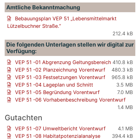
Amtliche Bekanntmachung
Bebauungsplan VEP 51 „Lebensmittelmarkt
Lützelbuchner Straße.“
212.4 kB
Die folgenden Unterlagen stellen wir digital zur
Verfügung:
VEP 51 -01 Abgrenzung Geltungsbereich
410.8 kB
VEP 51 -02 Planzeichnung Vorentwurf
480.3 kB
VEP 51 -03 Festsetzungen Vorentwurf
965.8 kB
VEP 51 -04 Lageplan und Schnitt
3.5 MB
VEP 51 -05 Begründung Vorentwurf
7.0 MB
VEP 51 -06 Vorhabenbeschreibung Vorentwurf
1.4 MB
Gutachten
VEP 51 -07 Umweltbericht Vorentwurf
4.1 MB
VEP 51 -08 Habitatpotenzialanalyse
394.4 kB