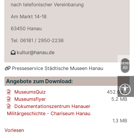
nach telefonischer Vereinbarung
Am Markt 14-18
63450 Hanau
Tel. 06181 / 2950-2236
kultur@hanau.de
Reset
Presseservice Städtische Museen Hanau
All
Angebote zum Download:
MuseumsQuiz
452.6 kB
Museumsflyer
5.2 MB
Dokumentationszentrum Hanauer
Militärgeschichte - Chariseum Hanau
1.3 MB
Vorlesen